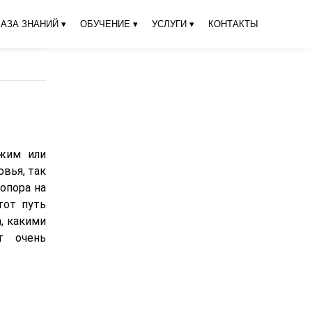
АЗА ЗНАНИЙ ▾
ОБУЧЕНИЕ ▾
УСЛУГИ ▾
КОНТАКТЫ
ежим или
овья, так
опора на
тот путь
, какими
т очень