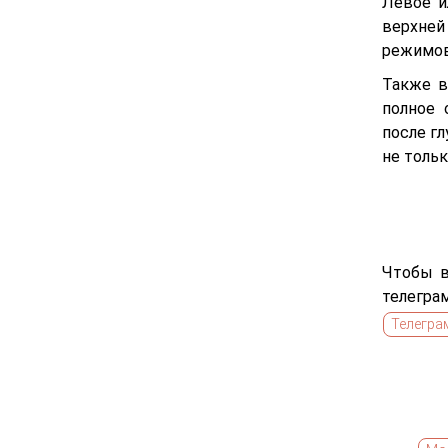
Левое и
верхней
режимов
Также в
полное 
после г
не толь
Чтобы в
телегра
Телегра