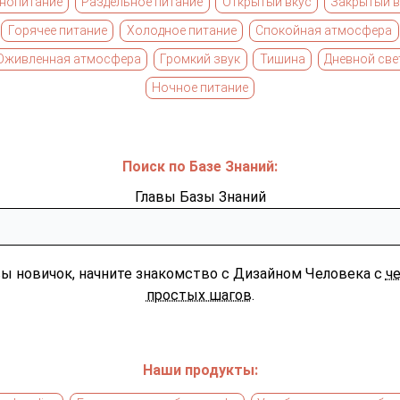
нопитание
Раздельное питание
Открытый вкус
Закрытый в
Горячее питание
Холодное питание
Спокойная атмосфера
Оживленная атмосфера
Громкий звук
Тишина
Дневной све
Ночное питание
Поиск по Базе Знаний:
Главы Базы Знаний
вы новичок, начните знакомство с Дизайном Человека с
ч
простых шагов
.
Наши продукты: