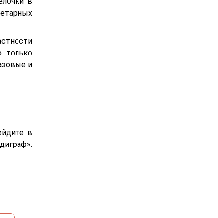
елочки в
иетарных
астности
о только
азовые и
ейдите в
диграф».