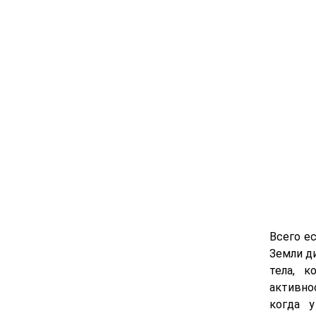
Всего е
Земли ди
тела, 
активнос
когда у