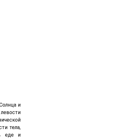
Солнца и
о левости
ической
сти тела,
 в еде и