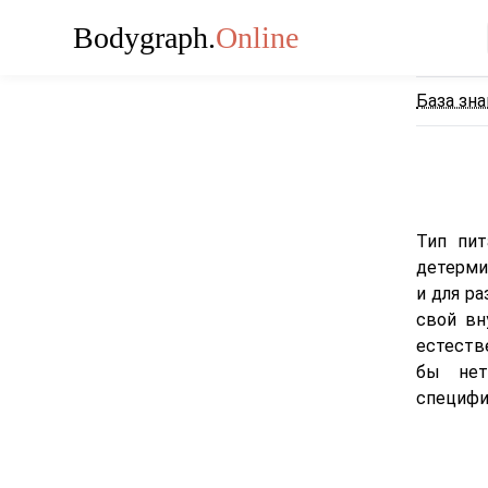
Bodygraph.
Online
База зн
Тип пит
детермин
и для р
свой вн
естеств
бы нет
специфи