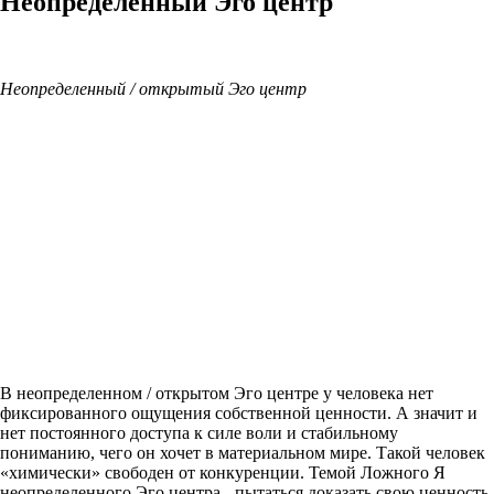
Неопределенный Эго центр
Неопределенный / открытый Эго центр
В неопределенном / открытом Эго центре у человека нет
фиксированного ощущения собственной ценности. А значит и
нет постоянного доступа к силе воли и стабильному
пониманию, чего он хочет в материальном мире. Такой человек
«химически» свободен от конкуренции. Темой Ложного Я
неопределенного Эго центра - пытаться доказать свою ценность.